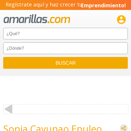
Regístrate aquí y haz crecer tu
Emprendimiento!

Sonia Cayunao Epuleo