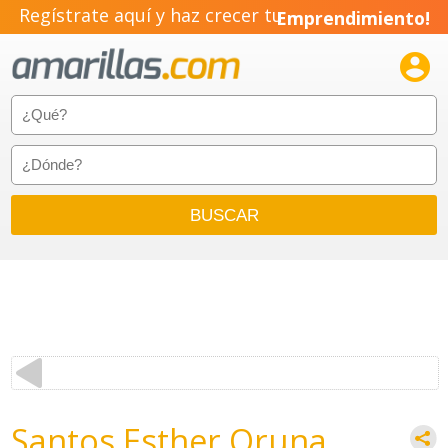
Regístrate aquí y haz crecer tu
Emprendimiento!

Santos Esther Oruna