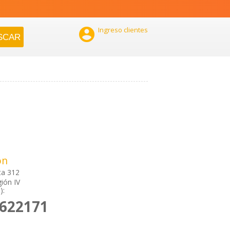

Ingreso clientes
ón
ta 312
gión IV
):
2622171