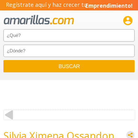
Regístrate aquí y haz crecer tu
Emprendimiento!

Silvia Ximena Ossandon