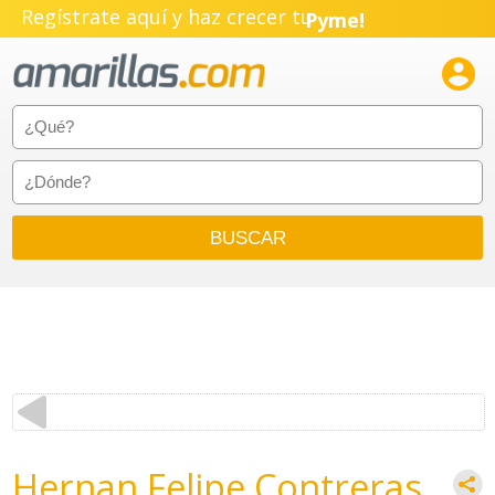
Regístrate aquí y haz crecer tu
Pyme!
Emprendimiento!

Hernan Felipe Contreras