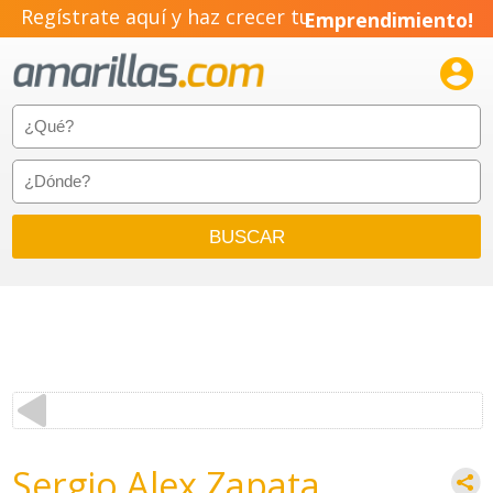
Regístrate aquí y haz crecer tu
Emprendimiento!

Sergio Alex Zapata