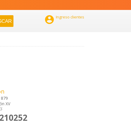

Ingreso clientes
ón
 879
ión XV
):
2210252