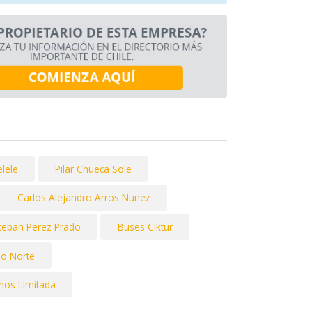
lele
Pilar Chueca Sole
Carlos Alejandro Arros Nunez
teban Perez Prado
Buses Ciktur
so Norte
nos Limitada