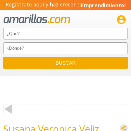
Regístrate aquí y haz crecer tu
Emprendimiento!

Susana Veronica Veliz