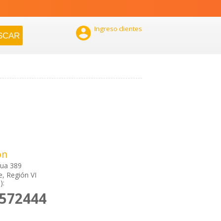

Ingreso clientes
ón
ua 389
e, Región VI
):
2572444