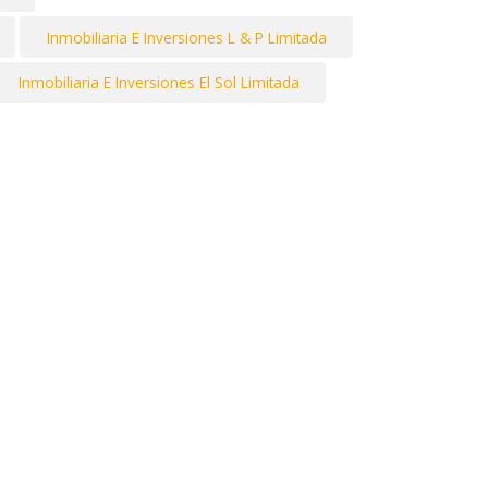
Inmobiliaria E Inversiones L & P Limitada
Inmobiliaria E Inversiones El Sol Limitada