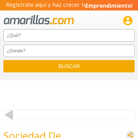
Regístrate aquí y haz crecer tu
Emprendimiento!

Sociedad De