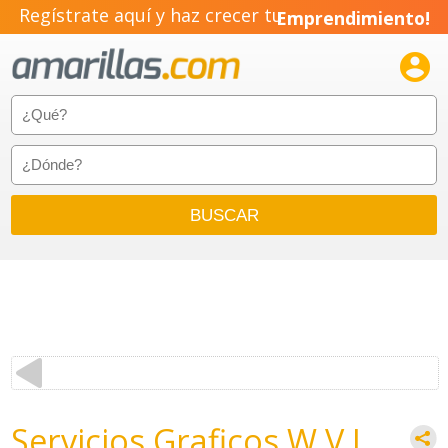
Regístrate aquí y haz crecer tu
Emprendimiento!

Servicios Graficos W.V.I.