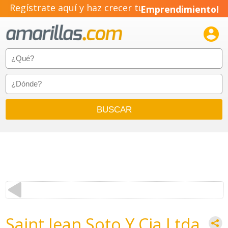
Regístrate aquí y haz crecer tu
Emprendimiento!

Saint Jean Soto Y Cia Ltda