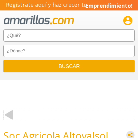
Regístrate aquí y haz crecer tu
Emprendimiento!

Soc Agricola Altovalsol