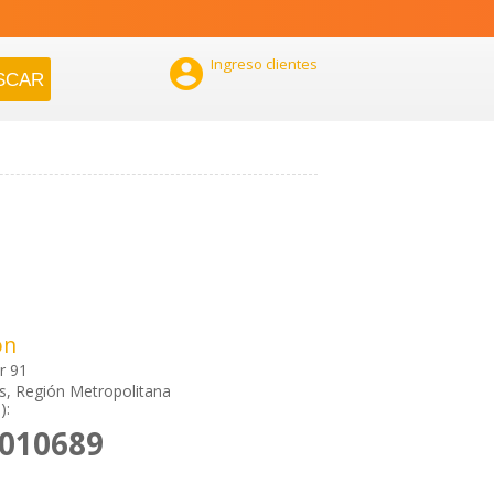

Ingreso clientes
ón
r 91
, Región Metropolitana
):
2010689