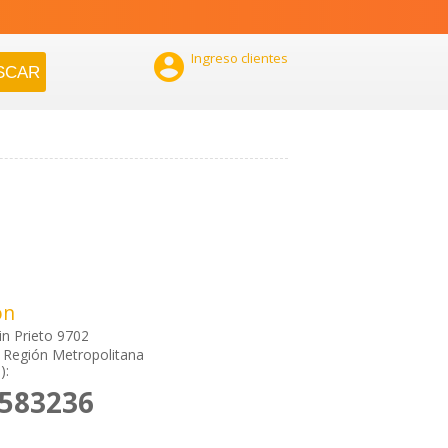

Ingreso clientes
ón
in Prieto 9702
 Región Metropolitana
):
5583236