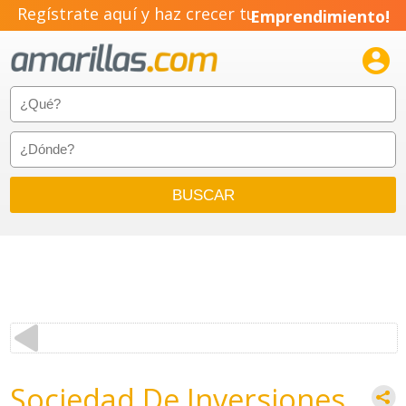
Regístrate aquí y haz crecer tu
Emprendimiento!

Sociedad De Inversiones