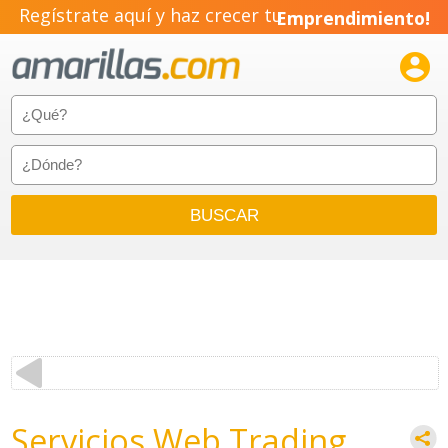
Regístrate aquí y haz crecer tu
Emprendimiento!

Servicios Web Trading