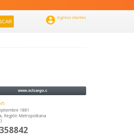

Ingreso clientes
www.sclcargo.c
ón
eptiembre 1881
a, Región Metropolitana
):
3358842