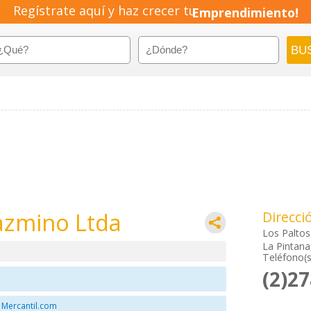
Regístrate aquí y haz crecer tu
Emprendimiento!
azmino Ltda
Direcci
Los Paltos
La Pintana
Teléfono(s
(2)2
 Mercantil.com