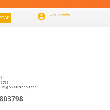

Ingreso clientes
ón
 2738
, Región Metropolitana
):
7803798