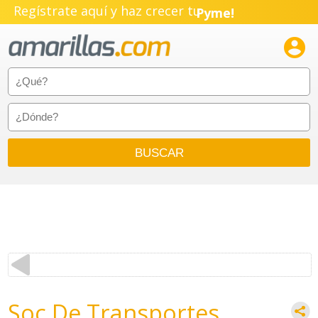
Regístrate aquí y haz crecer tu
Pyme!
Emprendimiento!

Soc De Transportes