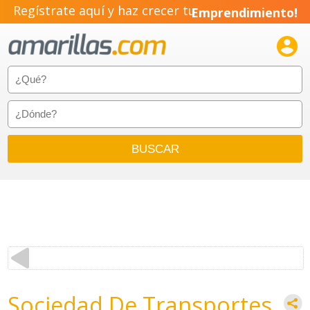
Regístrate aquí y haz crecer tu
Emprendimiento!

Sociedad De Transportes