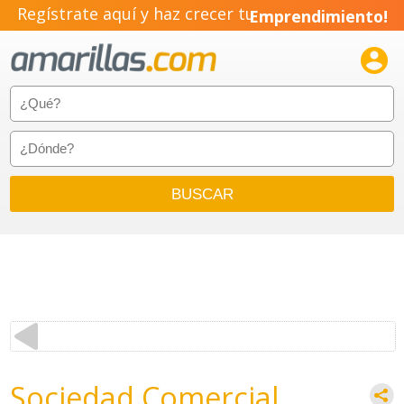
Regístrate aquí y haz crecer tu
Emprendimiento!

Sociedad Comercial