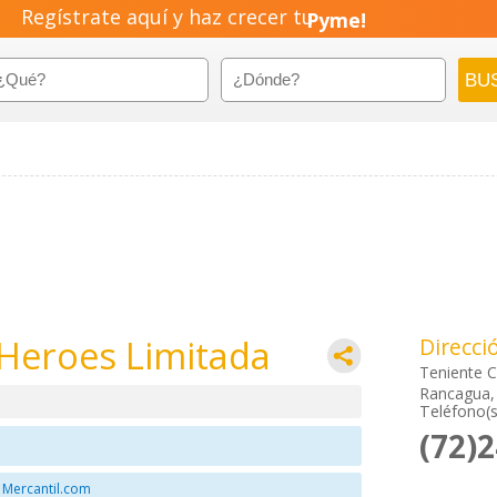
Regístrate aquí y haz crecer tu
Pyme!
Emprendimiento!
 Heroes Limitada
Direcci
Teniente C
Rancagua, 
Teléfono(s
(72)
 Mercantil.com