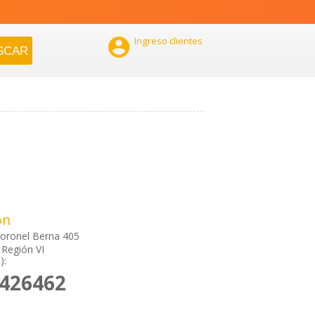

Ingreso clientes
ón
oronel Berna 405
Región VI
):
2426462