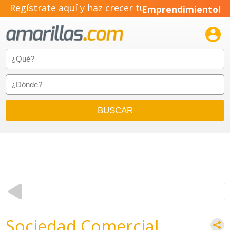
Regístrate aquí y haz crecer tu
Emprendimiento!

Sociedad Comercial