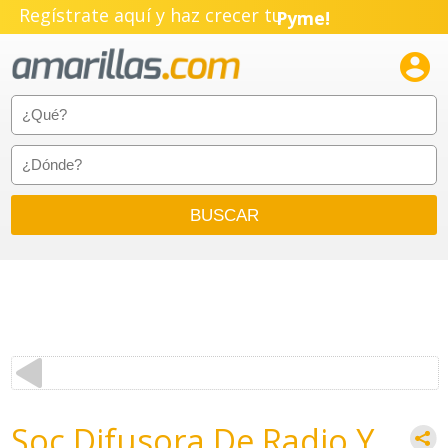
Regístrate aquí y haz crecer tu
Pyme!
Emprendimiento!

Soc Difusora De Radio Y