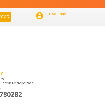

Ingreso clientes
ón
179
 Región Metropolitana
):
2780282