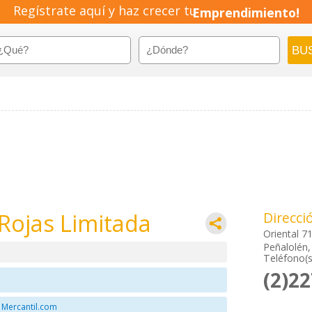
Regístrate aquí y haz crecer tu
Emprendimiento!
Rojas Limitada
Direcci
Oriental 7
Peñalolén,
Teléfono(s
(2)2
 Mercantil.com