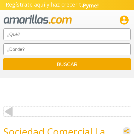
Regístrate aquí y haz crecer tu
Pyme!
Emprendimiento!

Sociedad Comercial La