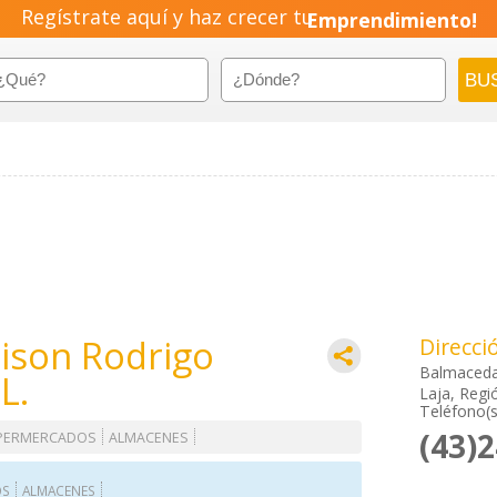
Regístrate aquí y haz crecer tu
Emprendimiento!
ison Rodrigo
Direcci
Balmaceda
L.
Laja, Regió
Teléfono(s
(43)
PERMERCADOS
ALMACENES
OS
ALMACENES