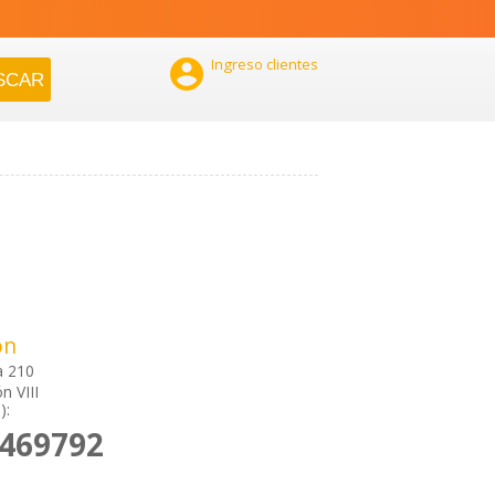

Ingreso clientes
ón
 210
n VIII
):
2469792