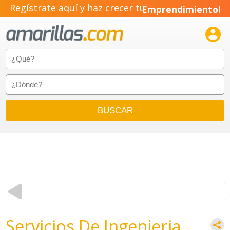
Regístrate aquí y haz crecer tu
Emprendimiento!

Servicios De Ingenieria