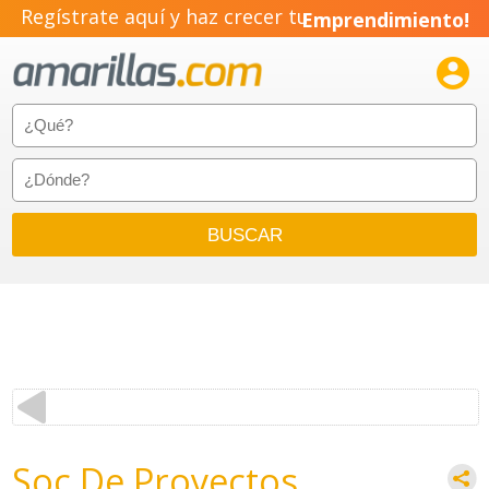
Regístrate aquí y haz crecer tu
Emprendimiento!

Soc De Proyectos