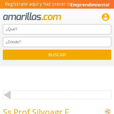
Regístrate aquí y haz crecer tu
Emprendimiento!

Ss Prof.Silvoagr.E