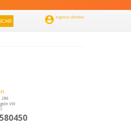

Ingreso clientes
ón
 286
gión VIII
):
2580450