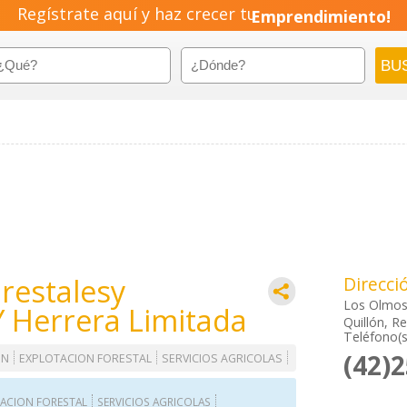
Regístrate aquí y haz crecer tu
Emprendimiento!
orestalesy
Direcci
Los Olmos
Y Herrera Limitada
Quillón, Re
Teléfono(s
(42)
ON
EXPLOTACION FORESTAL
SERVICIOS AGRICOLAS
ACION FORESTAL
SERVICIOS AGRICOLAS