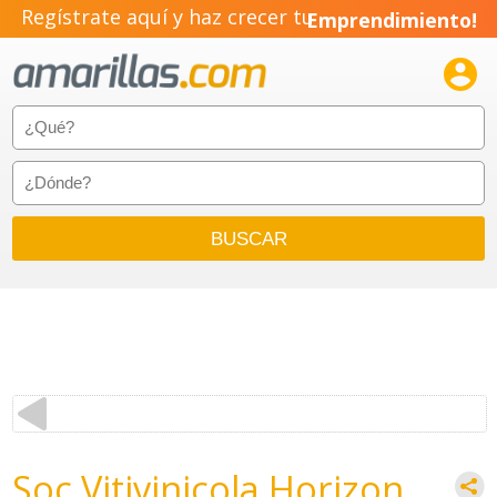
Regístrate aquí y haz crecer tu
Emprendimiento!

Soc Vitivinicola Horizon