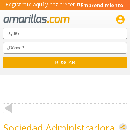
Regístrate aquí y haz crecer tu
Emprendimiento!

Sociedad Administradora