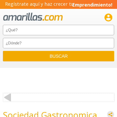
Regístrate aquí y haz crecer tu
Emprendimiento!

Sociedad Gastronomica