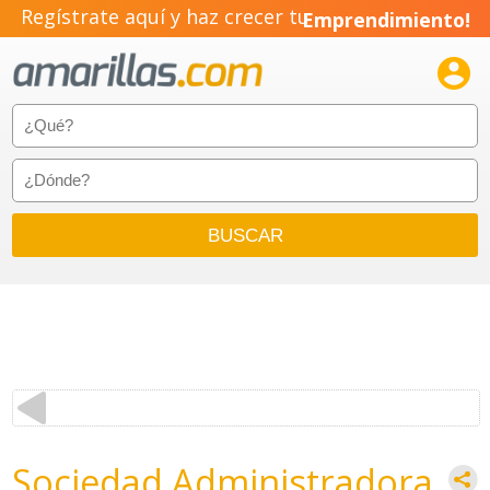
Regístrate aquí y haz crecer tu
Emprendimiento!

Sociedad Administradora