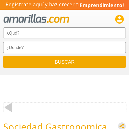
Regístrate aquí y haz crecer tu
Emprendimiento!

Sociedad Gastronomica