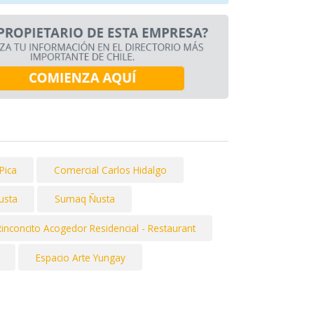
Pica
Comercial Carlos Hidalgo
usta
Sumaq Ñusta
Rinconcito Acogedor Residencial - Restaurant
Espacio Arte Yungay