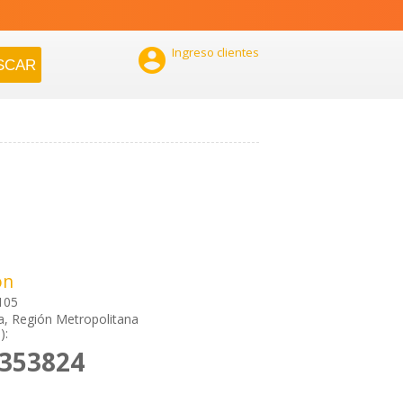

Ingreso clientes
ón
105
a, Región Metropolitana
):
7353824