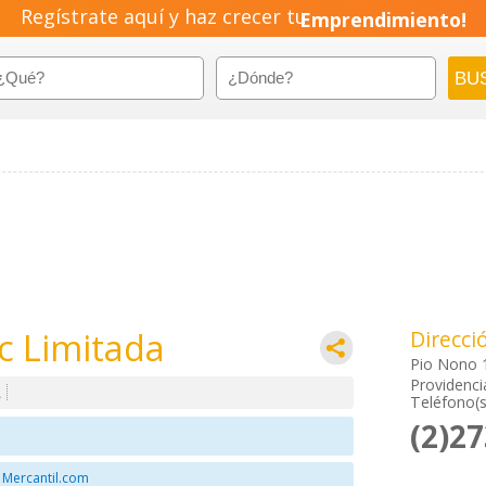
Regístrate aquí y haz crecer tu
Emprendimiento!
c Limitada
Direcci
Pio Nono 
Providenci
A
Teléfono(s
(2)2
 Mercantil.com