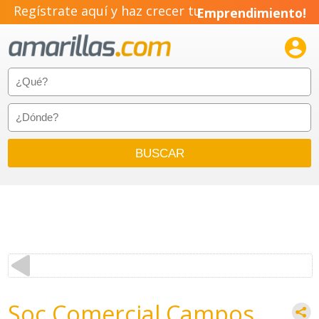
Regístrate aquí y haz crecer tu
Emprendimiento!

Soc Comercial Campos