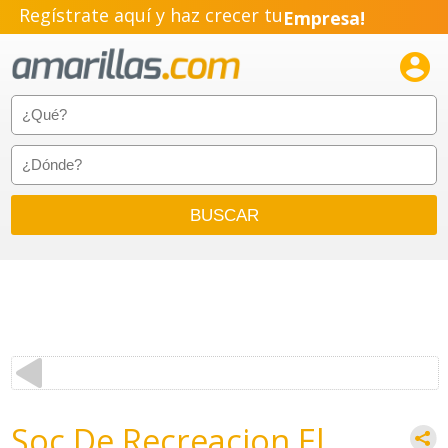
Regístrate aquí y haz crecer tu
Empresa!
Negocio!

Pyme!
Emprendimiento!
Soc De Recreacion El