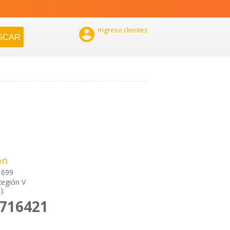

Ingreso clientes
ón
 699
Región V
):
2716421