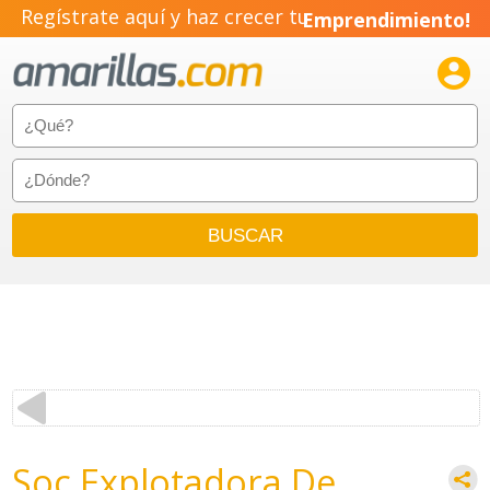
Regístrate aquí y haz crecer tu
Emprendimiento!

Soc Explotadora De