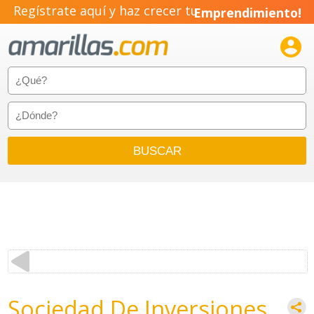
Regístrate aquí y haz crecer tu
Emprendimiento!

Sociedad De Inversiones