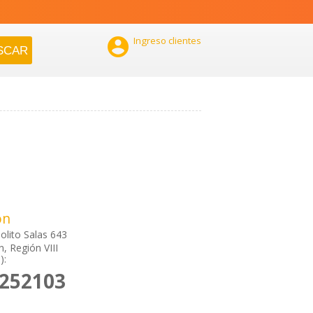

Ingreso clientes
ón
olito Salas 643
, Región VIII
):
2252103