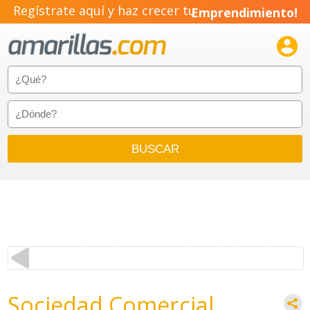
Regístrate aquí y haz crecer tu
Emprendimiento!

Sociedad Comercial