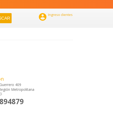

Ingreso clientes
ón
Guerrero 409
Región Metropolitana
):
6894879