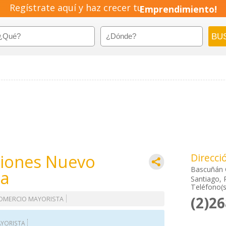
Regístrate aquí y haz crecer tu
Emprendimiento!
siones Nuevo
Direcci
Bascuñán 
da
Santiago, 
Teléfono(s
(2)2
OMERCIO MAYORISTA
YORISTA