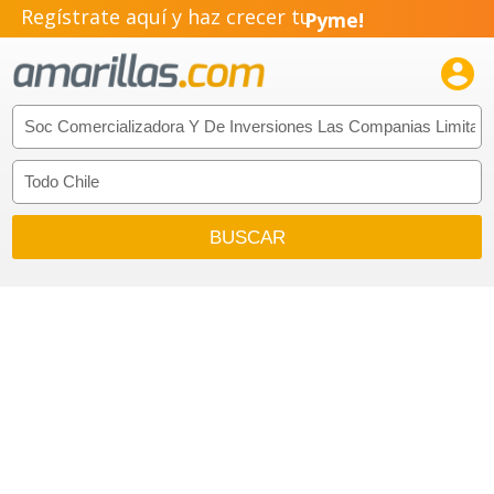
Regístrate aquí y haz crecer tu
Pyme!
Emprendimiento!
