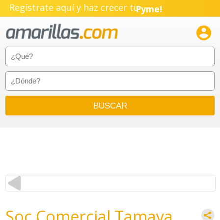
Regístrate aquí y haz crecer tu
Pyme!
Emprendimiento!

Soc Comercial Tamaya