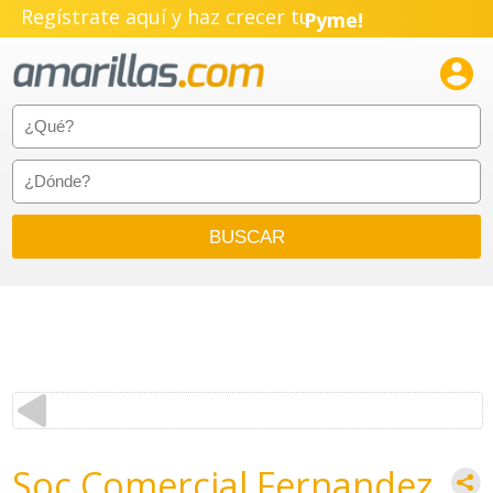
Regístrate aquí y haz crecer tu
Pyme!
Emprendimiento!

Soc Comercial Fernandez