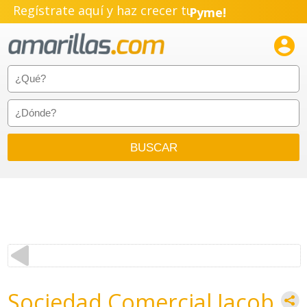
Regístrate aquí y haz crecer tu
Pyme!
Emprendimiento!

Sociedad Comercial Jacob